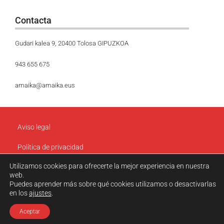
Contacta
Gudari kalea 9, 20400 Tolosa GIPUZKOA
943 655 675
amaika@amaika.eus
Aviso legal
Política de privacidad
Utilizamos cookies para ofrecerte la mejor experiencia en nuestra
Política de cookies
web.
Puedes aprender más sobre qué cookies utilizamos o desactivarlas
© Amaika. Todos los derechos reservados.
en los
ajustes
.
Web design by
Dosges
.​
Aceptar